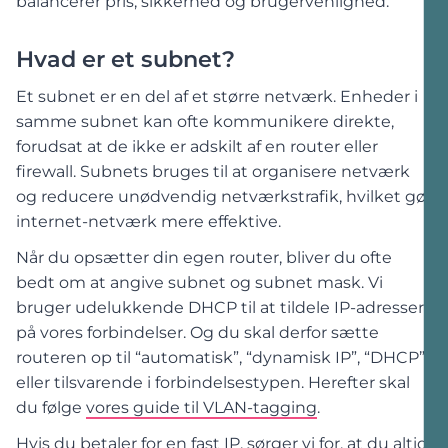
balancerer pris, sikkerhed og brugervenlighed.
Hvad er et subnet?
Et subnet er en del af et større netværk. Enheder i
samme subnet kan ofte kommunikere direkte,
forudsat at de ikke er adskilt af en router eller
firewall. Subnets bruges til at organisere netværk
og reducere unødvendig netværkstrafik, hvilket gør
internet-netværk mere effektive.
Når du opsætter din egen router, bliver du ofte
bedt om at angive subnet og subnet mask. Vi
bruger udelukkende DHCP til at tildele IP-adresser
på vores forbindelser. Og du skal derfor sætte
routeren op til “automatisk”, “dynamisk IP”, “DHCP”
eller tilsvarende i forbindelsestypen. Herefter skal
du følge
vores guide til VLAN-tagging
.
Hvis du betaler for en fast IP, sørger vi for, at du altid