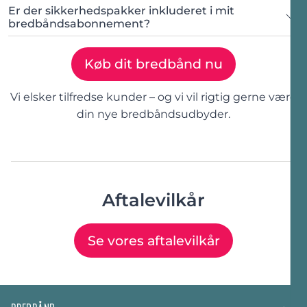
Tjek adresse her
Er der sikkerhedspakker inkluderet i mit
Slå din adresse op
bredbåndsabonnement?
Hvilket internet
skal jeg vælge?
Køb dit bredbånd nu
placeringen af din router
Hvilket internet skal jeg vælge?
Hvilket internet skal
Vi elsker tilfredse kunder – og vi vil rigtig gerne være
Tjek adresse her
jeg vælge?
din nye bredbåndsudbyder.
forstyrre signalet
Aftalevilkår
Se vores aftalevilkår