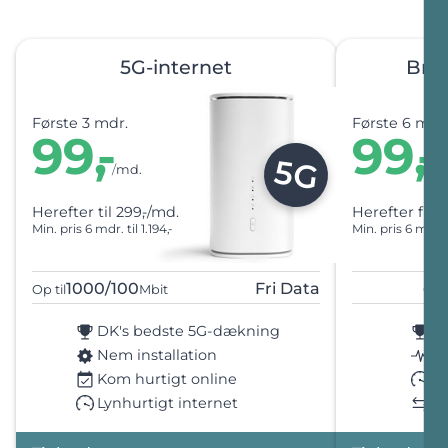
5G-internet
Bred
Første
3 mdr.
Første
6 mdr
99
,-
99
,-
5G
/
md.
/
m
Herefter
til
299
,-
/md.
Herefter
fra
3
Min. pris 6 mdr.
til
1.194
,-
Min. pris 6 mdr.
1000/100
Fri Data
Op til
Mbit
Op t
DK's bedste 5G-dækning
Be
Nem installation
Me
Kom hurtigt online
Hu
Lynhurtigt internet
La