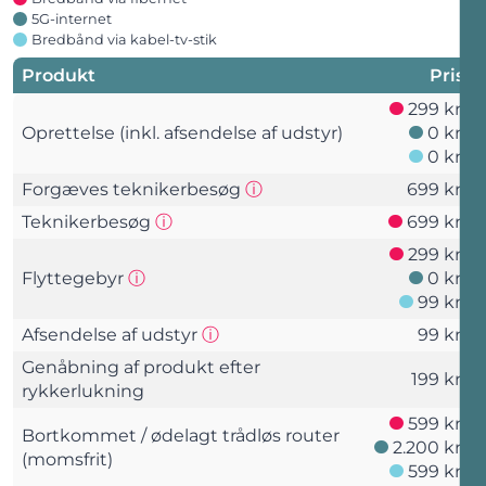
5G-internet
Bredbånd via kabel-tv-stik
Produkt
Pris
299 kr.
Oprettelse (inkl. afsendelse af udstyr)
0 kr.
0 kr.
Forgæves teknikerbesøg
ⓘ
699 kr.
Teknikerbesøg
ⓘ
699 kr.
299 kr.
Flyttegebyr
ⓘ
0 kr.
99 kr.
Afsendelse af udstyr
ⓘ
99 kr.
Genåbning af produkt efter
199 kr.
rykkerlukning
599 kr.
Bortkommet / ødelagt trådløs router
2.200 kr.
(momsfrit)
599 kr.