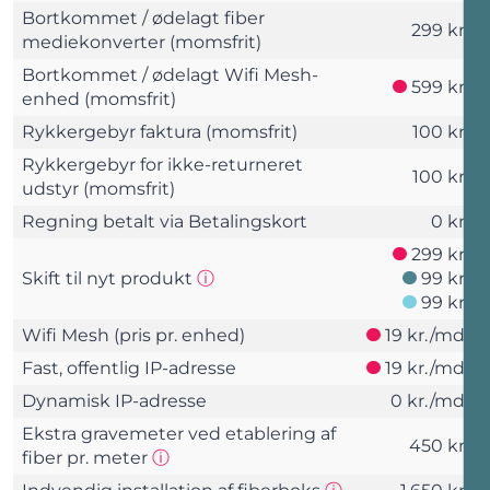
Bortkommet / ødelagt fiber
299 kr.
mediekonverter (momsfrit)
Bortkommet / ødelagt Wifi Mesh-
599 kr.
enhed (momsfrit)
Rykkergebyr faktura (momsfrit)
100 kr.
Rykkergebyr for ikke-returneret
100 kr.
udstyr (momsfrit)
Regning betalt via Betalingskort
0 kr.
299 kr.
Skift til nyt produkt
ⓘ
99 kr.
99 kr.
Wifi Mesh (pris pr. enhed)
19 kr./md.
Fast, offentlig IP-adresse
19 kr./md.
Dynamisk IP-adresse
0 kr./md.
Ekstra gravemeter ved etablering af
450 kr.
fiber pr. meter
ⓘ