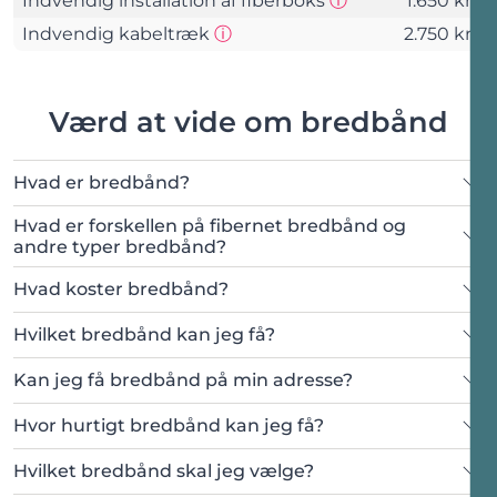
Indvendig installation af fiberboks
ⓘ
1.650 kr.
Indvendig kabeltræk
ⓘ
2.750 kr.
Værd at vide om bredbånd
Hvad er bredbånd?
Hvad er forskellen på fibernet bredbånd og
andre typer bredbånd?
Hvad koster bredbånd?
Hvilket bredbånd kan jeg få?
fiber
5G
kabel-
Kan jeg få bredbånd på min adresse?
tv-stikket
Lav et adresseopslag
Hvor hurtigt bredbånd kan jeg få?
Lav et adresseopslag
Hvilket bredbånd skal jeg vælge?
bredbånd via fiber