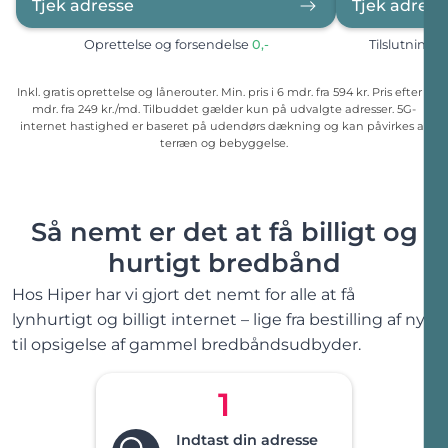
Tjek adresse
Tjek adress
Oprettelse og forsendelse
0
,-
Tilslutning,
Inkl. gratis oprettelse og lånerouter. Min. pris i 6 mdr. fra
594 kr.
Pris efter
6
mdr. fra
249 kr./md.
Tilbuddet gælder kun på udvalgte adresser. 5G-
internet hastighed er baseret på udendørs dækning og kan påvirkes af
terræn og bebyggelse.
Så nemt er det at få billigt og
hurtigt bredbånd
Hos Hiper har vi gjort det nemt for alle at få
lynhurtigt og billigt internet – lige fra bestilling af nyt
til opsigelse af gammel bredbåndsudbyder.
1
Indtast din adresse