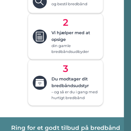
og bestil bredbånd
2
Vi hjælper med at
opsige
din gamle
bredbåndsudbyder
3
Du modtager dit
bredbåndsudstyr
– og så er du i gang med
hurtigt bredbånd
Ring for et godt tilbud på bredbånd