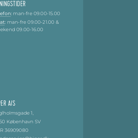
NINGSTIDER
lefon
:
man-fre
09.00-15.00
at
:
man-fre
09.00-21.00
&
ekend
09.00-16.00
PER A/S
glholmsgade 1,
50 København SV
R 36909080