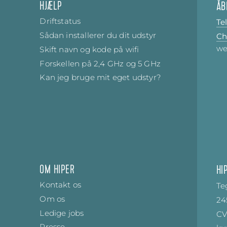
HJÆLP
ÅB
Driftstatus
Te
Sådan installerer du dit udstyr
Ch
we
Skift navn og kode på wifi
Forskellen på 2,4 GHz og 5 GHz
Kan jeg bruge mit eget udstyr?
OM HIPER
HI
Kontakt os
Te
Om os
24
Ledige jobs
CV
Presse