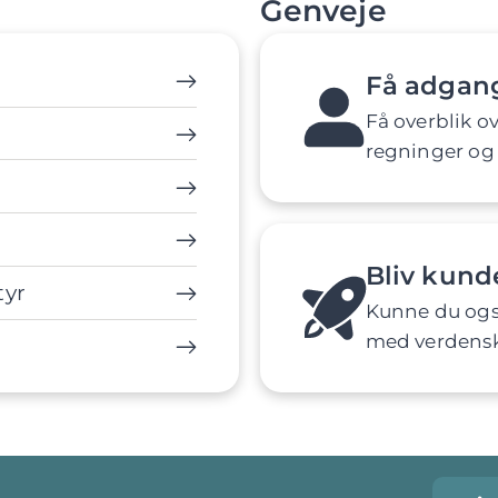
Genveje
Få adgang
Få overblik o
regninger og 
Bliv kund
tyr
Kunne du ogs
med verdenskl