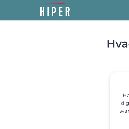
Hvad
Ho
dig
sva