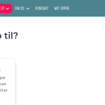
ÆLP
OM OS
KONTAKT
MIT HIPER
 til?
t
lpe
 kan
tter