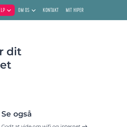
ÆLP
OM OS
KONTAKT
MIT HIPER
r dit
 et
Se også
Godt at vide om wifi og internet