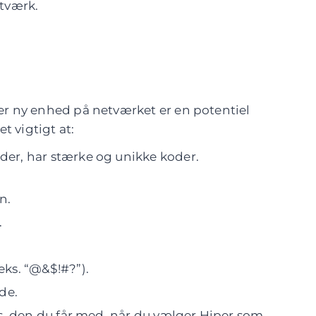
etværk.
Hver ny enhed på netværket er en potentiel
t vigtigt at:
er, har stærke og unikke koder.
n.
.
eks. “@&$!#?”).
de.
ks. den du får med, når du vælger Hiper som