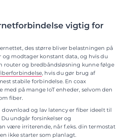
rnetforbindelse vigtig for
ternettet, des større bliver belastningen på
r og modtager konstant data, og hvis du
n router og bredbåndsløsning kunne følge
fiberforbindelse
, hvis du gør brug af
est stabile forbindelse. En coax
ære med på mange IoT enheder, selvom den
som fiber.
ownload og lav latency er fiber ideelt til
Du undgår forsinkelser og
 være irriterende, når f.eks. din termostat
ren ikke starter som planlagt.