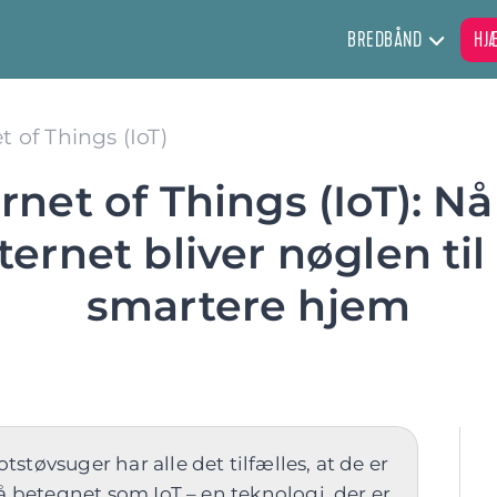
BREDBÅND
HJ
t of Things (IoT)
rnet of Things (IoT): Nå
ternet bliver nøglen til
smartere hjem
støvsuger har alle det tilfælles, at de er
så betegnet som IoT – en teknologi, der er