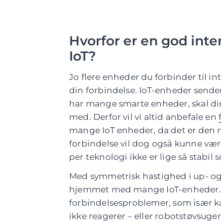
Hvorfor er en god inte
IoT?
Jo flere enheder du forbinder til in
din forbindelse. IoT-enheder sende
har mange smarte enheder, skal di
med. Derfor vil vi altid anbefale en
mange IoT enheder, da det er den m
forbindelse vil dog også kunne v
per teknologi ikke er lige så stabil 
Med symmetrisk hastighed i up- og d
hjemmet med mange IoT-enheder. 
forbindelsesproblemer, som især kan
ikke reagerer – eller robotstøvsuge