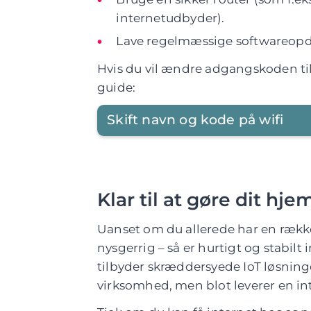
internetudbyder).
Lave regelmæssige softwareopda
Hvis du vil ændre adgangskoden til
guide:
Skift navn og kode på wifi
Klar til at gøre dit hj
Uanset om du allerede har en række 
nysgerrig – så er hurtigt og stabilt 
tilbyder skræddersyede IoT løsninge
virksomhed, men blot leverer en in