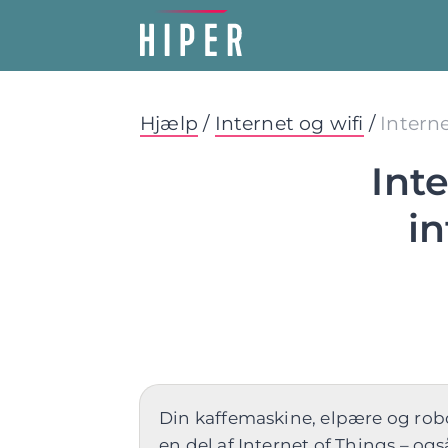
Hjælp
/
Internet og wifi
/
Interne
Inte
in
Din kaffemaskine, elpære og robot
en del af Internet of Things – og