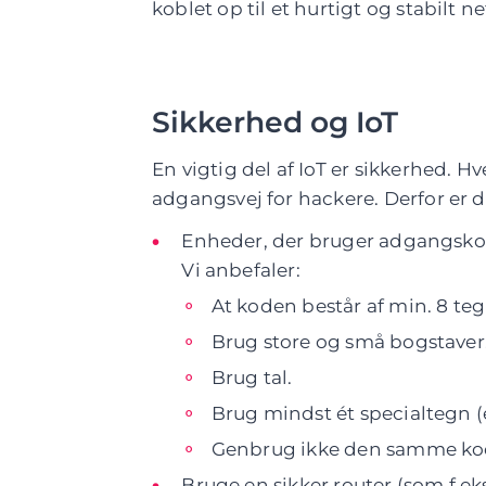
koblet op til et hurtigt og stabilt n
Sikkerhed og IoT
En vigtig del af IoT er sikkerhed. 
adgangsvej for hackere. Derfor er de
Enheder, der bruger adgangskod
Vi anbefaler:
At koden består af min. 8 teg
Brug store og små bogstaver
Brug tal.
Brug mindst ét specialtegn (
Genbrug ikke den samme ko
Bruge en sikker router (som f.e