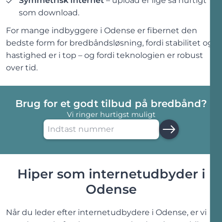
Symmetrisk internet
– upload er lige så hurtigt
som download.
For mange indbyggere
i
Odense
er fibernet den
bedste form for
bredbåndsløsning
, fordi stabilitet og
hastighed er i top – og fordi teknologien er robust
over tid.
Brug for et godt tilbud på bredbånd?
Vi ringer hurtigst muligt
Hiper som
internet
­udbyder
i
Odense
Når du leder efter
internet
­udbydere
i
Odense
, er vi