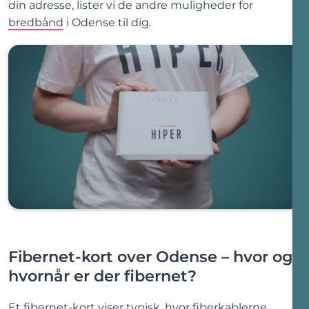
din adresse, lister vi de andre muligheder for
bredbånd
i
Odense
til dig.
Fibernet-kort over
Odense
– hvor
og
hvornår
er der fibernet?
Et fibernet-kort viser typisk, hvor fiberkablerne