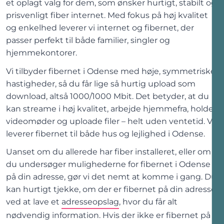
et oplagt valg for dem, som ønsker hurtigt, stabilt og
prisvenligt fiber internet. Med fokus på høj kvalitet
og enkelhed leverer vi internet og fibernet, der
passer perfekt til både familier, singler og
hjemmekontorer.
Vi tilbyder fibernet
i
Odense
med høje, symmetriske
hastigheder, så du får lige så hurtig upload som
download, altså 1000/1000 Mbit. Det betyder, at du
kan streame i høj kvalitet, arbejde hjemmefra, holde
videomøder og uploade filer – helt uden ventetid. Vi
leverer fibernet til både hus og lejlighed
i
Odense
.
Uanset om du allerede har fiber installeret, eller om
du undersøger mulighederne for fibernet
i
Odense
på din adresse, gør vi det nemt at komme i gang. Du
kan hurtigt tjekke, om der er fibernet på din adresse
ved at lave et
adresseopslag
, hvor du får alt
nødvendig information. Hvis der ikke er fibernet på