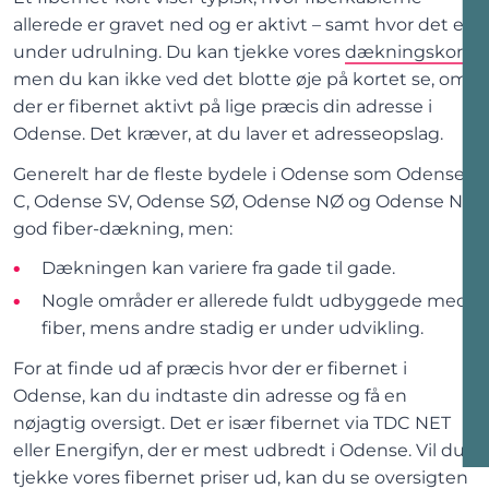
allerede er gravet ned og er aktivt – samt hvor det er
under udrulning. Du kan tjekke vores
dækningskort
,
men du kan ikke ved det blotte øje på kortet se, om
der er fibernet aktivt på lige præcis din adresse
i
Odense
. Det kræver, at du laver et adresseopslag.
Generelt har de fleste
bydele
i
Odense
som Odense
C, Odense SV, Odense SØ, Odense NØ og Odense NV
god fiber-dækning
, men:
Dækningen kan variere fra gade til gade.
Nogle områder er allerede fuldt udbyggede med
fiber, mens andre stadig er under udvikling.
For at finde ud af præcis hvor der er fibernet
i
Odense
, kan du indtaste din adresse og få en
nøjagtig oversigt.
Det er især fibernet via
TDC NET
eller Energifyn
, der er mest udbredt
i
Odense
.
Vil du
tjekke vores fibernet priser ud, kan du se oversigten