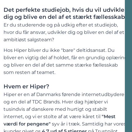
Det perfekte studiejob, hvis du vil udvikle
dig og blive en del af et stærkt fællesskab
Er du studerende og på udkig efter et studiejob,
hvor du får ansvar, udvikler dig og bliver en del af et
ambitiøst salgsteam?
Hos Hiper bliver du ikke
"bare"
deltidsansat. Du
bliver en vigtig del af holdet, får en grundig oplæring
og bliver en del af det samme stærke fællesskab
som resten af teamet.
Hvem er Hiper?
Hiper er en af Danmarks førende internetudbydere
og en del af TDC Brands. Hver dag hjælper vi
tusindvis af danskere med hurtigt og stabilt
internet, og vi er stolte af at være kåret til
"Mest
værdi for pengene"
syv år i træk. Samtidig har vores
kunder givet os
4,7 ud af 5 stjerner
på Trustpilot