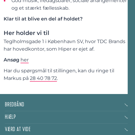
God musik, fredagsbarer, sociale arrangementer
og et stærkt fællesskab.
Klar til at blive en del af holdet?
Her holder vi til
Teglholmsgade 1 i København SV, hvor TDC Brands
har hovedkontor, som Hiper er ejet af.
Ansøg
her
Har du spørgsmål til stillingen, kan du ringe til
Markus på
28 40 78 72
.
BREDBÅND
Bredbånd via fiber
HJÆLP
5G-internet
Driftstatus
VÆRD AT VIDE
Bredbånd via kabel-tv-stik