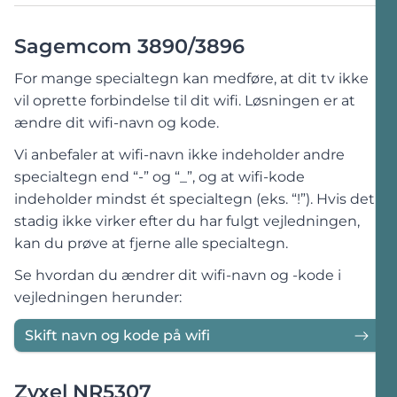
netværk enten via wifi eller netværkskabel.
Åbn en browser og forbind til din routers
Sagemcom 3890/3896
admin-panel på
192.168.1.1
.
Sørg for at du er forbundet til routerens
For mange specialtegn kan medføre, at dit tv ikke
netværk enten via wifi eller netværkskabel.
Log ind med oplysningerne der står bag på
vil oprette forbindelse til dit wifi. Løsningen er at
din router:
Åbn en browser og forbind til din routers
ændre dit wifi-navn og kode.
admin-panel på
192.168.1.1
.
Brugernavn:
admin
Vi anbefaler at wifi-navn ikke indeholder andre
Adgangskode:
står ud for
Login Password
Log ind med oplysningerne der står bag på
specialtegn end “-” og “_”, og at wifi-kode
din router:
indeholder mindst ét specialtegn (eks. “!”). Hvis det
stadig ikke virker efter du har fulgt vejledningen,
Brugernavn:
admin
kan du prøve at fjerne alle specialtegn.
Adgangskode:
står ud for
Login Password
Se hvordan du ændrer dit wifi-navn og -kode i
Skift navn og kode på wifi
vejledningen herunder:
Skift navn og kode på wifi
Zyxel NR5307