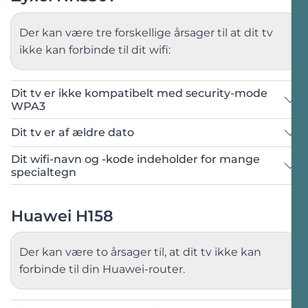
Åbn menuen
☰
i øverste højre hjørne.
Vælg
Network Setting
og derefter
Wireless
.
Der kan være tre forskellige årsager til at dit tv
ikke kan forbinde til dit wifi:
Åbn menuen
☰
i øverste højre hjørne.
Vælg
Network Setting
og derefter
Wireless
.
Dit tv er ikke kompatibelt med security-mode
WPA3
Dit tv er af ældre dato
Dit wifi-navn og -kode indeholder for mange
Sørg for at du er forbundet til routerens
specialtegn
netværk enten via wifi eller netværkskabel.
Her bliver du mødt af denne side:
Åbn en browser og forbind til din routers
Huawei H158
admin-panel på
192.168.1.1
.
Sørg for at du er forbundet til routerens
netværk enten via wifi eller netværkskabel.
Der kan være to årsager til, at dit tv ikke kan
Log ind med oplysningerne der står bag på
forbinde til din Huawei-router.
din router:
Vælg
Others
, oppe i menuen på
Wireless
Åbn en browser og forbind til din routers
siden.
admin-panel på
192.168.1.1
.
Brugernavn:
admin