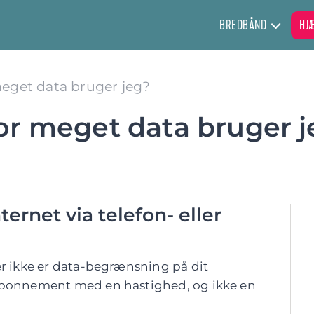
BREDBÅND
HJ
eget data bruger jeg?
or meget data bruger j
ternet via telefon- eller
er ikke er data-begrænsning på dit
 abonnement med en hastighed, og ikke en