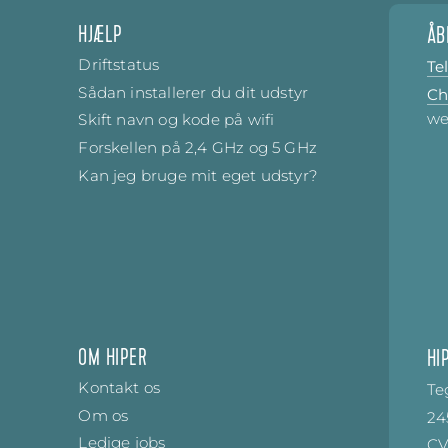
HJÆLP
ÅB
Driftstatus
Te
Sådan installerer du dit udstyr
Ch
we
Skift navn og kode på wifi
Forskellen på 2,4 GHz og 5 GHz
Kan jeg bruge mit eget udstyr?
OM HIPER
HI
Kontakt os
Te
Om os
24
Ledige jobs
CV