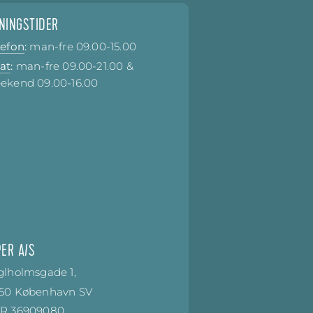
NINGSTIDER
lefon
:
man-fre
09.00-15.00
at
:
man-fre
09.00-21.00
&
ekend
09.00-16.00
PER A/S
glholmsgade 1,
50 København SV
R 36909080